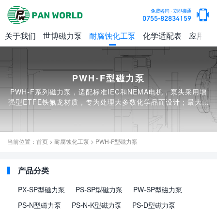
免费咨询 · 立即接通
0755-82834159
关于我们
世博磁力泵
耐腐蚀化工泵
化学适配表
应用实
PWH-F型磁力泵
PWH-F系列磁力泵，适配标准IEC和NEMA电机，泵头采用增
强型ETFE铁氟龙材质，专为处理大多数化学品而设计；最大流
量900公升/分钟，最高扬程48米
当前位置：
首页
>
耐腐蚀化工泵
>
PWH-F型磁力泵
产品分类
PX-SP型磁力泵
PS-SP型磁力泵
PW-SP型磁力泵
PS-N型磁力泵
PS-N-K型磁力泵
PS-D型磁力泵