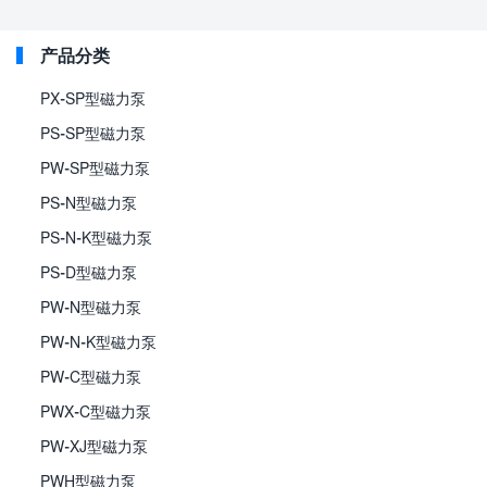
产品分类
PX-SP型磁力泵
PS-SP型磁力泵
PW-SP型磁力泵
PS-N型磁力泵
PS-N-K型磁力泵
PS-D型磁力泵
PW-N型磁力泵
PW-N-K型磁力泵
PW-C型磁力泵
PWX-C型磁力泵
PW-XJ型磁力泵
PWH型磁力泵